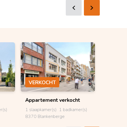
VERKOCHT
VERKO
Appartement
verkocht
Bungal
r(s)
1 slaapkamer(s)
1 badkamer(s)
3 slaapkam
8370 Blankenberge
8840 Stad