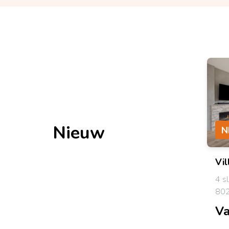
Nieuw
N
Vil
4 s
802
Va