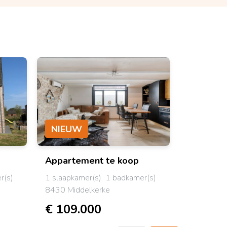
NIEUW
NIEUW
Appartement
te koop
Bel-eta
r(s)
1 slaapkamer(s)
1 badkamer(s)
3 slaapkam
8430 Middelkerke
8450 Bre
€ 109.000
€ 279.