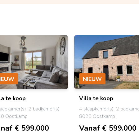
IEUW
NIEUW
la
te koop
Villa
te koop
laapkamer(s)
2 badkamer(s)
4 slaapkamer(s)
2 badkame
0 Oostkamp
8020 Oostkamp
naf € 599.000
Vanaf € 599.000