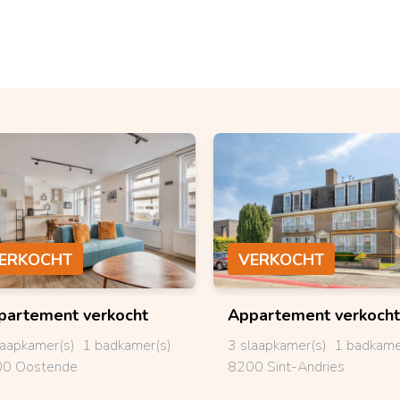
ERKOCHT
VERKOCHT
partement
verkocht
Appartement
verkocht
laapkamer(s)
1 badkamer(s)
3 slaapkamer(s)
1 badkame
0 Oostende
8200 Sint-Andries