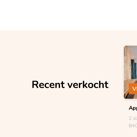
Recent verkocht
V
Ap
2 s
840