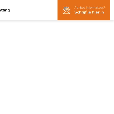
Aanbod in je mailbox?
atting
Schrijf je hier in