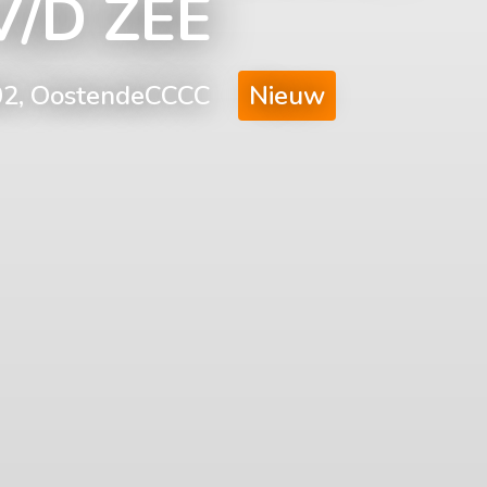
V/D ZEE
502, OostendeCCCC
Nieuw