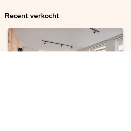
Recent verkocht
VERKOCHT
Appartement
verkocht
2 slaapkamer(s)
1 badkamer(s)
8400 Oostende