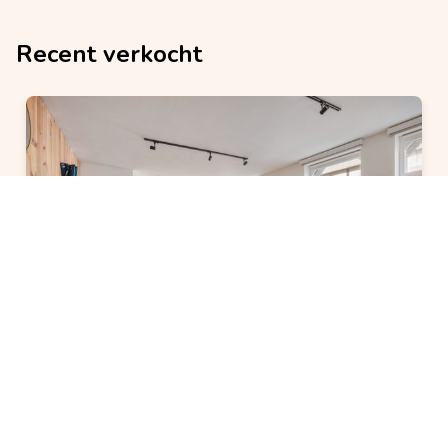
Recent verkocht
VERKOCHT
Appartement
verkocht
2 slaapkamer(s)
1 badkamer(s)
8400 Oostende