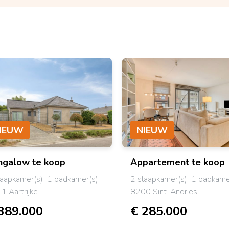
IEUW
NIEUW
ngalow
te koop
Appartement
te koop
laapkamer(s)
1 badkamer(s)
2 slaapkamer(s)
1 badkame
1 Aartrijke
8200 Sint-Andries
389.000
€ 285.000