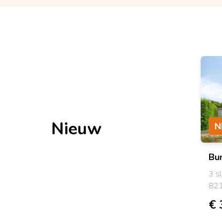
Nieuw
N
Bu
3 s
821
€ 