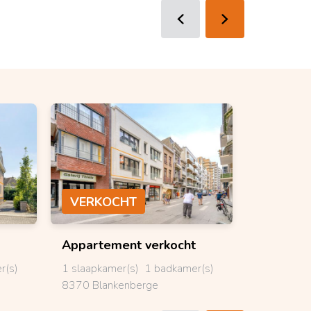
VERKOCHT
VERKO
Appartement
verkocht
Bungal
r(s)
1 slaapkamer(s)
1 badkamer(s)
3 slaapkam
8370 Blankenberge
8840 Stad