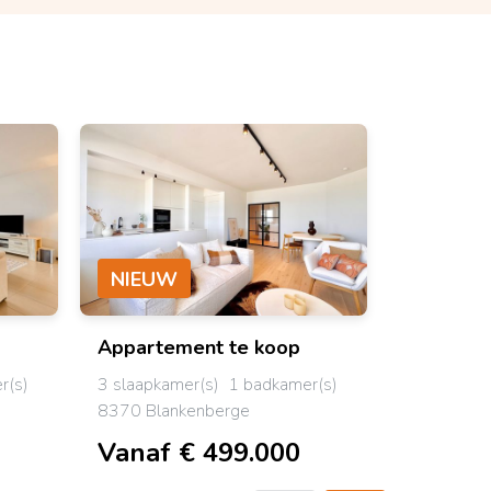
NIEUW
NIEUW
Appartement
te koop
Apparte
r(s)
3 slaapkamer(s)
1 badkamer(s)
3 slaapkam
8370 Blankenberge
8370 Blan
Vanaf € 499.000
Vanaf 