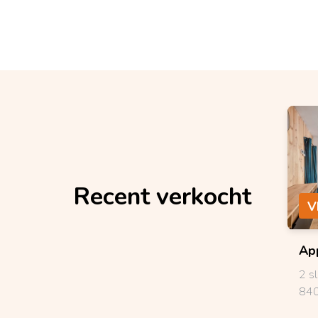
Recent verkocht
V
Ap
2 s
840