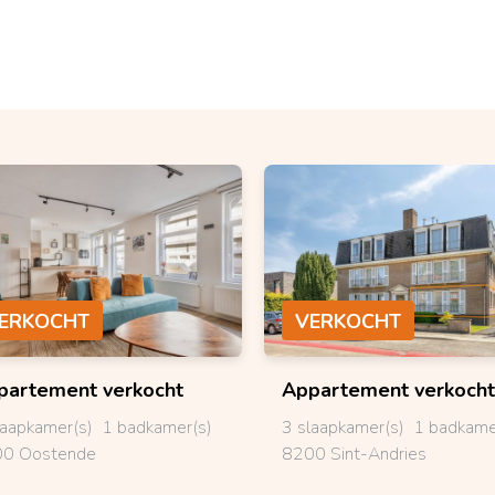
ERKOCHT
VERKOCHT
partement
verkocht
Appartement
verkocht
laapkamer(s)
1 badkamer(s)
3 slaapkamer(s)
1 badkame
0 Oostende
8200 Sint-Andries