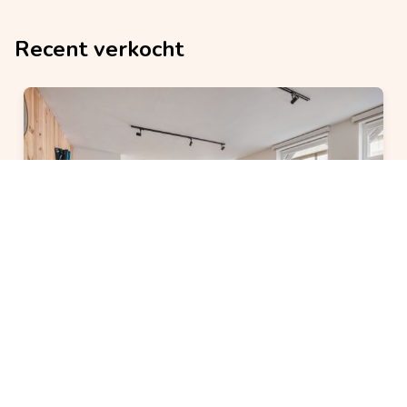
Recent verkocht
VERKOCHT
Appartement
verkocht
2 slaapkamer(s)
1 badkamer(s)
8400 Oostende