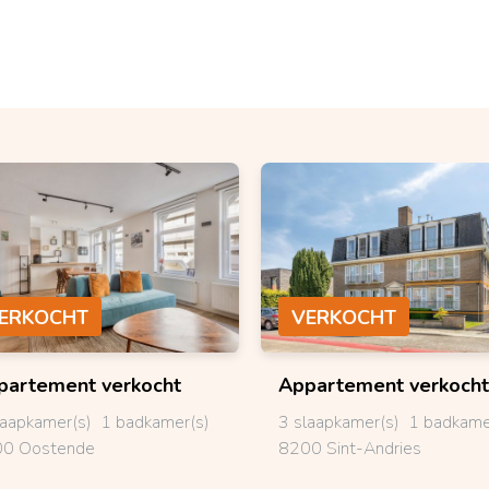
ERKOCHT
VERKOCHT
partement
verkocht
Appartement
verkocht
laapkamer(s)
1 badkamer(s)
3 slaapkamer(s)
1 badkame
0 Oostende
8200 Sint-Andries