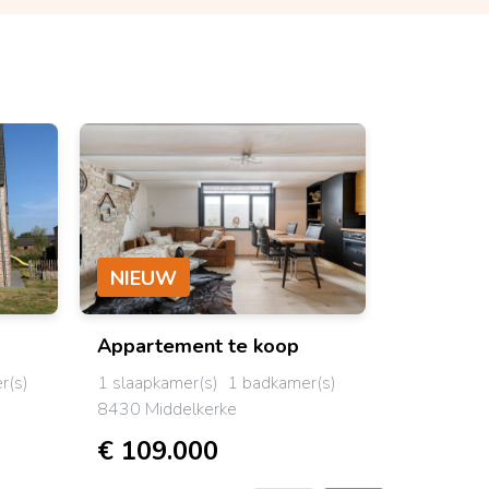
NIEUW
NIEUW
Appartement
te koop
Bel-eta
r(s)
1 slaapkamer(s)
1 badkamer(s)
3 slaapkam
8430 Middelkerke
8450 Bre
€ 109.000
€ 279.