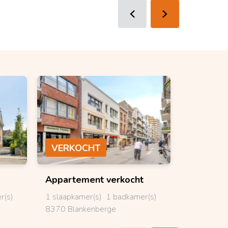
VERKOCHT
VERKO
Appartement
verkocht
Bungal
r(s)
1 slaapkamer(s)
1 badkamer(s)
3 slaapkam
8370 Blankenberge
8840 Stad