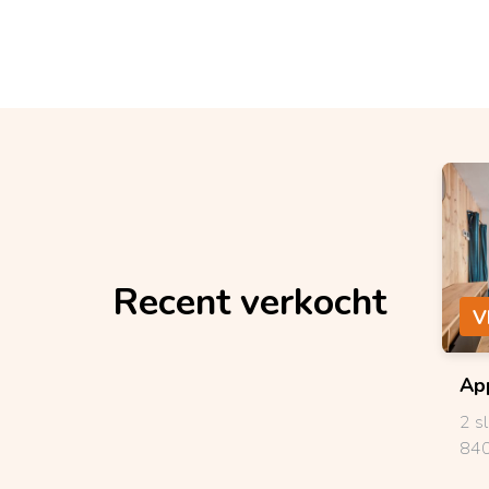
Recent verkocht
V
Ap
2 s
840