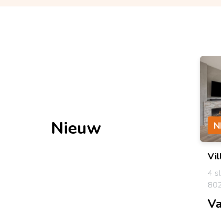
Nieuw
N
Vil
4 s
802
Va