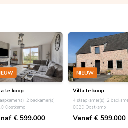
IEUW
NIEUW
la
te koop
Villa
te koop
laapkamer(s)
2 badkamer(s)
4 slaapkamer(s)
2 badkame
0 Oostkamp
8020 Oostkamp
naf € 599.000
Vanaf € 599.000