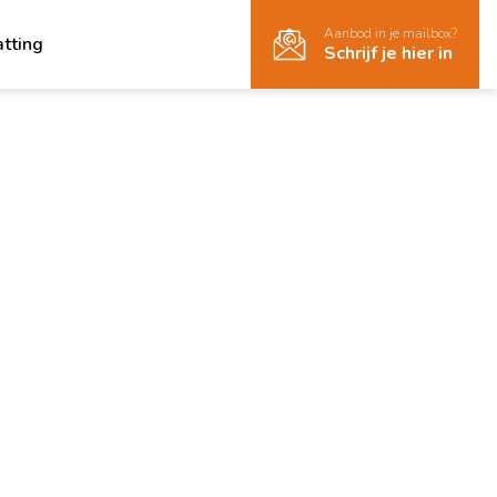
Aanbod in je mailbox?
atting
Schrijf je hier in