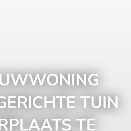
OUWWONING
GERICHTE TUIN
RPLAATS TE