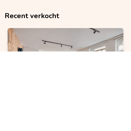
Recent verkocht
VERKOCHT
Appartement
verkocht
2 bedroom(s)
1 bathroom(s)
8400 Oostende