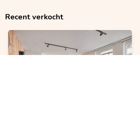
Recent verkocht
VERKOCHT
Appartement
verkocht
2 slaapkamer(s)
1 badkamer(s)
8400 Oostende