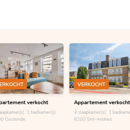
ERKOCHT
VERKOCHT
partement
verkocht
Appartement
verkocht
laapkamer(s)
1 badkamer(s)
3 slaapkamer(s)
1 badkame
0 Oostende
8200 Sint-Andries