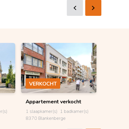
VERKOCHT
VERKO
Appartement
verkocht
Bungal
r(s)
1 slaapkamer(s)
1 badkamer(s)
3 slaapkam
8370 Blankenberge
8840 Stad