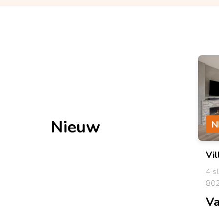
Nieuw
N
Vil
4 s
802
Va