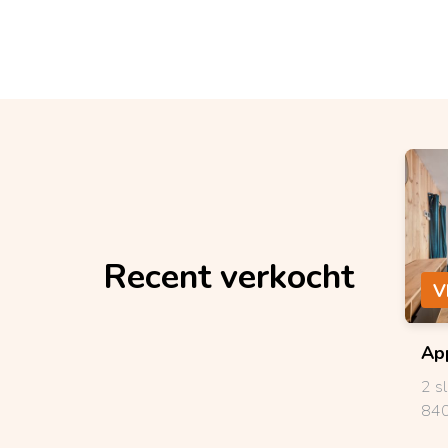
Recent verkocht
V
Ap
2 s
840