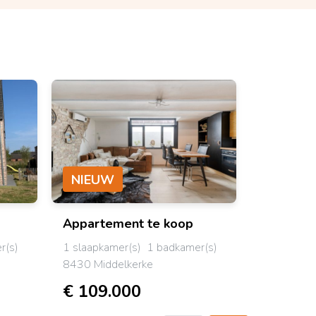
NIEUW
NIEUW
Appartement
te koop
Bel-eta
r(s)
1 slaapkamer(s)
1 badkamer(s)
3 slaapkam
8430 Middelkerke
8450 Bre
€ 109.000
€ 279.