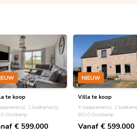
IEUW
NIEUW
la
te koop
Villa
te koop
laapkamer(s)
2 badkamer(s)
4 slaapkamer(s)
2 badkame
0 Oostkamp
8020 Oostkamp
naf € 599.000
Vanaf € 599.000