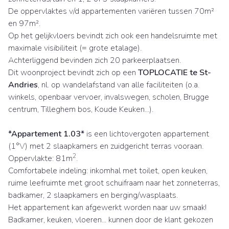
De oppervlaktes v/d appartementen variëren tussen 70m²
en 97m².
Op het gelijkvloers bevindt zich ook een handelsruimte met
maximale visibiliteit (= grote etalage).
Achterliggend bevinden zich 20 parkeerplaatsen.
Dit woonproject bevindt zich op een
TOPLOCATIE te St-
Andries
, nl. op wandelafstand van alle faciliteiten (o.a.
winkels, openbaar vervoer, invalswegen, scholen, Brugge
centrum, Tilleghem bos, Koude Keuken...).
*Appartement 1.03*
is een lichtovergoten appartement
(1°V) met 2 slaapkamers en zuidgericht terras vooraan.
2
Oppervlakte: 81m
.
Comfortabele indeling: inkomhal met toilet, open keuken,
ruime leefruimte met groot schuifraam naar het zonneterras,
badkamer, 2 slaapkamers en berging/wasplaats.
Het appartement kan afgewerkt worden naar uw smaak!
Badkamer, keuken, vloeren... kunnen door de klant gekozen