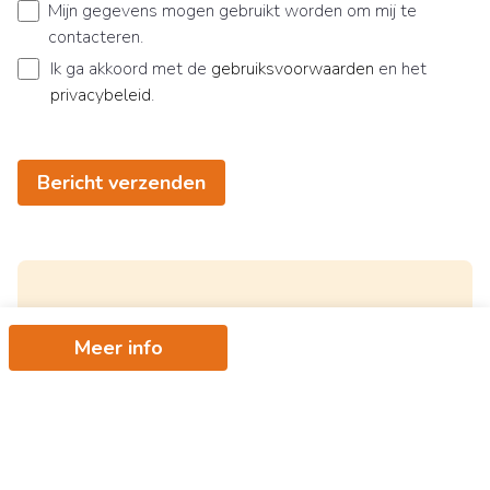
Mijn gegevens mogen gebruikt worden om mij te
contacteren.
Ik ga akkoord met de
gebruiksvoorwaarden
en het
privacybeleid
.
Bericht verzenden
Ontvang als eerste het nieuwste
Meer info
aanbod in je mailbox
Schrijf je in