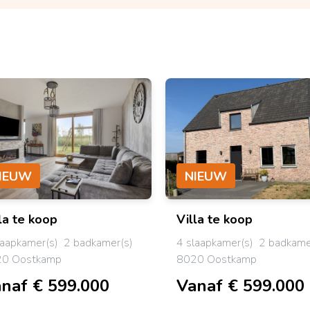
IEUW
NIEUW
la
te koop
Villa
te koop
laapkamer(s)
2 badkamer(s)
4 slaapkamer(s)
2 badkame
0 Oostkamp
8020 Oostkamp
naf € 599.000
Vanaf € 599.000