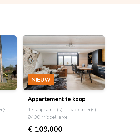
NIEUW
NIEUW
Appartement
te koop
Bel-eta
r(s)
1 slaapkamer(s)
1 badkamer(s)
3 slaapkam
8430 Middelkerke
8450 Bre
€ 109.000
€ 279.