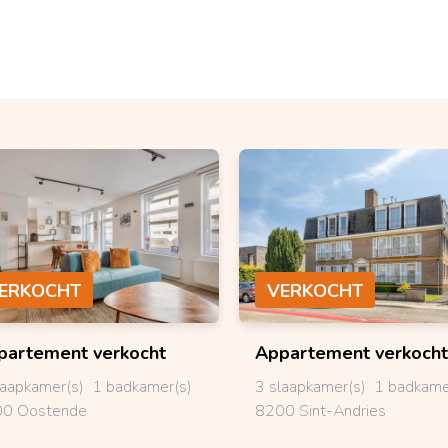
ERKOCHT
VERKOCHT
partement
verkocht
Appartement
verkocht
laapkamer(s)
1 badkamer(s)
3 slaapkamer(s)
1 badkame
0 Oostende
8200 Sint-Andries