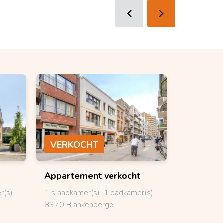
VERKOCHT
VERKO
Appartement
verkocht
Bungal
r(s)
1 slaapkamer(s)
1 badkamer(s)
3 slaapkam
8370 Blankenberge
8840 Stad