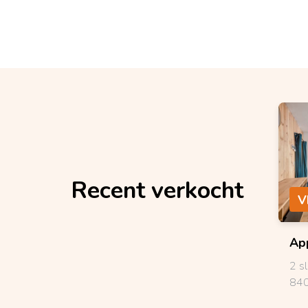
Recent verkocht
V
Ap
2 s
840