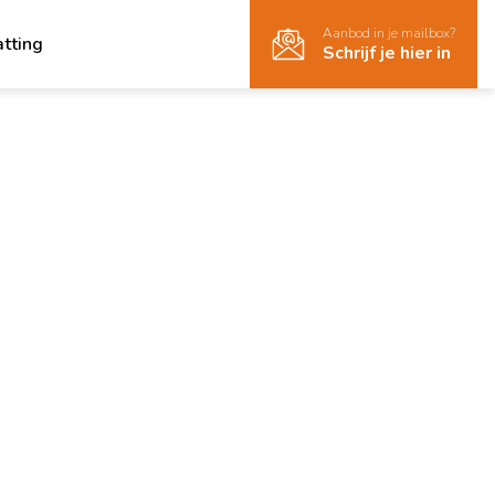
Aanbod in je mailbox?
atting
Schrijf je hier in