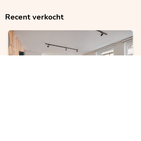
Recent verkocht
VERKOCHT
Appartement
verkocht
2 slaapkamer(s)
1 badkamer(s)
8400 Oostende