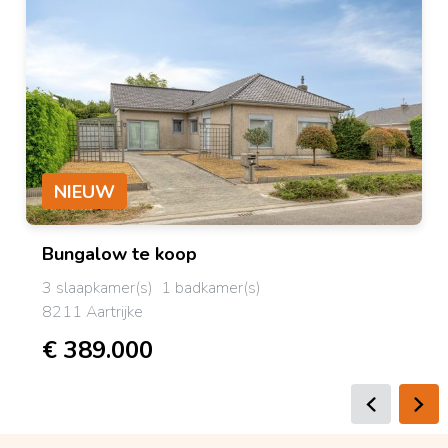
NIEUW
Bungalow
te koop
3 slaapkamer(s)
1 badkamer(s)
8211 Aartrijke
€ 389.000