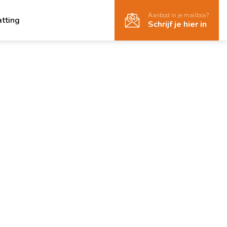
Aanbod in je mailbox?
atting
Schrijf je hier in