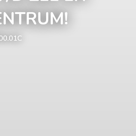
ENTRUM!
00.01C