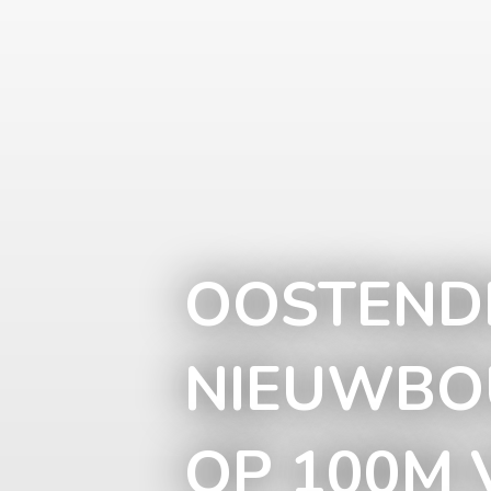
OOSTENDE
NIEUWBO
OP 100M 