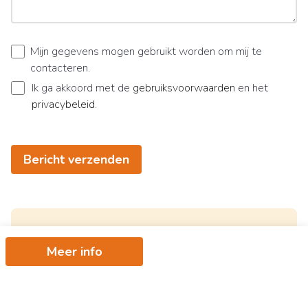
Mijn gegevens mogen gebruikt worden om mij te
contacteren.
Ik ga akkoord met de
gebruiksvoorwaarden
en het
privacybeleid
.
Bericht verzenden
Meer info
Ontvang als eerste het nieuwste
aanbod in je mailbox