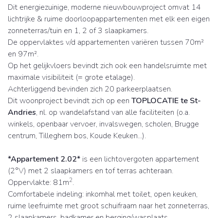
Dit energiezuinige, moderne nieuwbouwproject omvat 14
lichtrijke & ruime doorloopappartementen met elk een eigen
zonneterras/tuin en 1, 2 of 3 slaapkamers.
De oppervlaktes v/d appartementen variëren tussen 70m²
en 97m².
Op het gelijkvloers bevindt zich ook een handelsruimte met
maximale visibiliteit (= grote etalage).
Achterliggend bevinden zich 20 parkeerplaatsen.
Dit woonproject bevindt zich op een
TOPLOCATIE te St-
Andries
, nl. op wandelafstand van alle faciliteiten (o.a.
winkels, openbaar vervoer, invalswegen, scholen, Brugge
centrum, Tilleghem bos, Koude Keuken...).
*Appartement 2.02*
is een lichtovergoten appartement
(2°V) met 2 slaapkamers en tof terras achteraan.
2
Oppervlakte: 81m
.
Comfortabele indeling: inkomhal met toilet, open keuken,
ruime leefruimte met groot schuifraam naar het zonneterras,
2 slaapkamers, badkamer en berging/wasplaats.